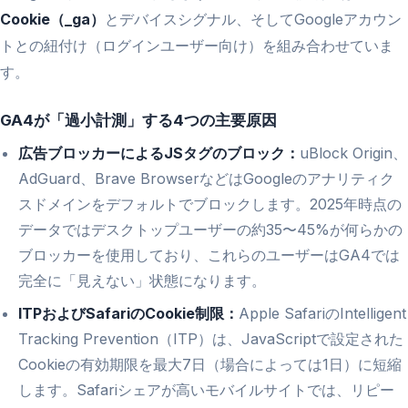
Cookie（_ga）
とデバイスシグナル、そしてGoogleアカウン
トとの紐付け（ログインユーザー向け）を組み合わせていま
す。
GA4が「過小計測」する4つの主要原因
広告ブロッカーによるJSタグのブロック：
uBlock Origin、
AdGuard、Brave BrowserなどはGoogleのアナリティク
スドメインをデフォルトでブロックします。2025年時点の
データではデスクトップユーザーの約35〜45%が何らかの
ブロッカーを使用しており、これらのユーザーはGA4では
完全に「見えない」状態になります。
ITPおよびSafariのCookie制限：
Apple SafariのIntelligent
Tracking Prevention（ITP）は、JavaScriptで設定された
Cookieの有効期限を最大7日（場合によっては1日）に短縮
します。Safariシェアが高いモバイルサイトでは、リピー