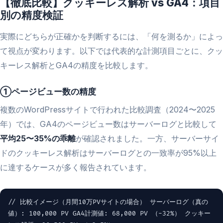
【徹底比較】クッキーレス解析 vs GA4：項目
別の精度検証
実際にどちらが正確かを判断するには、「何を測るか」によっ
て視点が変わります。以下では代表的な計測項目ごとに、クッ
キーレス解析とGA4の精度を比較します。
①ページビュー数の精度
複数のWordPressサイトで行われた比較調査（2024〜2025
年）では、GA4のページビュー数はサーバーログと比較して
平均25〜35%の乖離
が確認されました。一方、サーバーサイ
ドのクッキーレス解析はサーバーログとの一致率が95%以上
に達するケースが多く報告されています。
// 比較イメージ（月間10万PVサイトの場合） サーバーログ（真の
値）: 100,000 PV GA4計測値: 68,000 PV （-32%） クッキー