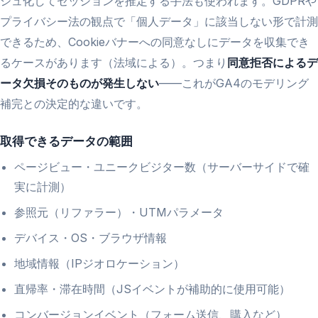
シュ化してセッションを推定する手法も使われます。GDPRや
プライバシー法の観点で「個人データ」に該当しない形で計測
できるため、Cookieバナーへの同意なしにデータを収集でき
るケースがあります（法域による）。つまり
同意拒否によるデ
ータ欠損そのものが発生しない
——これがGA4のモデリング
補完との決定的な違いです。
取得できるデータの範囲
ページビュー・ユニークビジター数（サーバーサイドで確
実に計測）
参照元（リファラー）・UTMパラメータ
デバイス・OS・ブラウザ情報
地域情報（IPジオロケーション）
直帰率・滞在時間（JSイベントが補助的に使用可能）
コンバージョンイベント（フォーム送信、購入など）