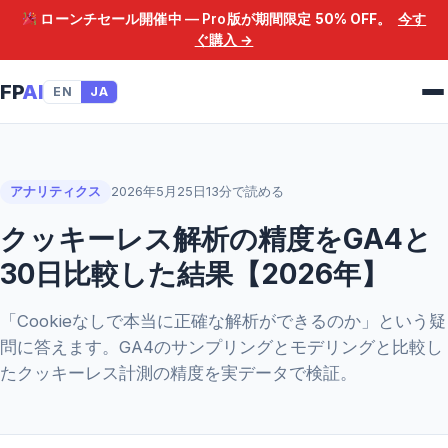
ローンチセール開催中 — Pro版が期間限定
50% OFF
。
今す
ぐ購入 →
FP
AI
EN
JA
アナリティクス
2026年5月25日
13分で読める
クッキーレス解析の精度をGA4と
30日比較した結果【2026年】
「Cookieなしで本当に正確な解析ができるのか」という疑
問に答えます。GA4のサンプリングとモデリングと比較し
たクッキーレス計測の精度を実データで検証。