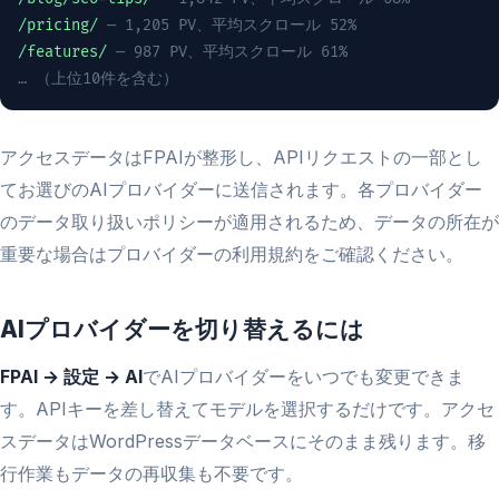
/pricing/
— 1,205 PV、平均スクロール 52%
/features/
— 987 PV、平均スクロール 61%
… （上位10件を含む）
アクセスデータはFPAIが整形し、APIリクエストの一部とし
てお選びのAIプロバイダーに送信されます。各プロバイダー
のデータ取り扱いポリシーが適用されるため、データの所在が
重要な場合はプロバイダーの利用規約をご確認ください。
AIプロバイダーを切り替えるには
FPAI → 設定 → AI
でAIプロバイダーをいつでも変更できま
す。APIキーを差し替えてモデルを選択するだけです。アクセ
スデータはWordPressデータベースにそのまま残ります。移
行作業もデータの再収集も不要です。