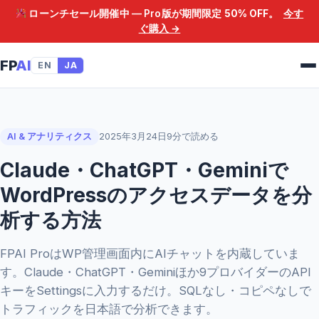
ローンチセール開催中 — Pro版が期間限定
50% OFF
。
今す
ぐ購入 →
FP
AI
EN
JA
AI & アナリティクス
2025年3月24日
9分で読める
Claude・ChatGPT・Geminiで
WordPressのアクセスデータを分
析する方法
FPAI ProはWP管理画面内にAIチャットを内蔵していま
す。Claude・ChatGPT・Geminiほか9プロバイダーのAPI
キーをSettingsに入力するだけ。SQLなし・コピペなしで
トラフィックを日本語で分析できます。