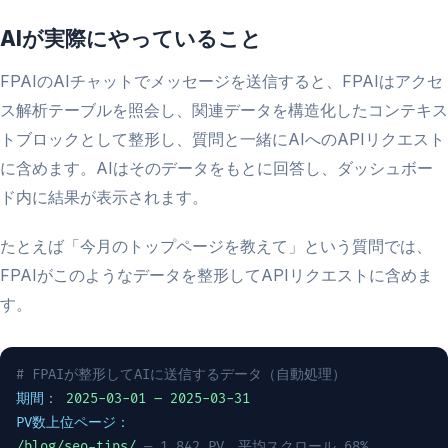
AIが実際にやっていること
FPAIのAIチャットでメッセージを送信すると、FPAIはアクセ
ス解析テーブルを照会し、関連データを構造化したコンテキス
トブロックとして整形し、質問と一緒にAIへのAPIリクエスト
に含めます。AIはそのデータをもとに回答し、ダッシュボー
ド内に結果が表示されます。
たとえば「今月のトップページを教えて」という質問では、
FPAIがこのようなデータを整形してAPIリクエストに含めま
す。
# FPAIが整形してAIに送信するデータ（自動処理）
期間：
2025-03-01 – 2025-03-31
PV数上位ページ：
/blog/seo-tips/
— 1,842 PV、平均スクロール 68%