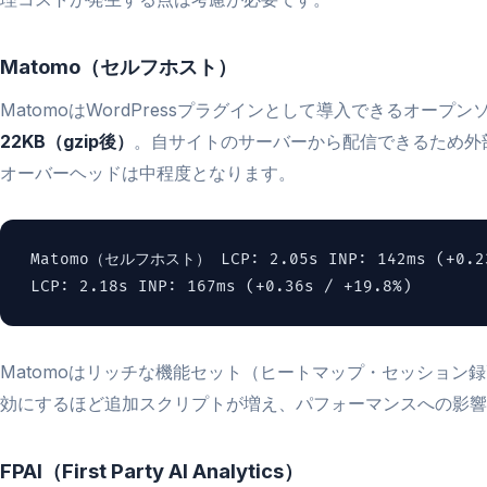
Matomo（セルフホスト）
MatomoはWordPressプラグインとして導入できるオー
22KB（gzip後）
。自サイトのサーバーから配信できるため外
オーバーヘッドは中程度となります。
Matomo（セルフホスト） LCP: 2.05s INP: 142ms (+0.
LCP: 2.18s INP: 167ms (+0.36s / +19.8%)
Matomoはリッチな機能セット（ヒートマップ・セッション
効にするほど追加スクリプトが増え、パフォーマンスへの影響
FPAI（First Party AI Analytics）