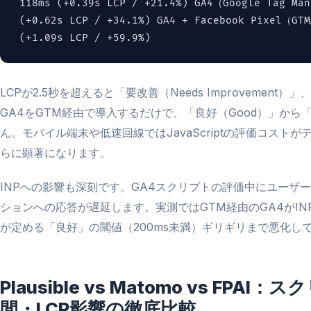
118ms (+0.39s LCP / +21.4%) GA4（Google Tag Ma
(+0.62s LCP / +34.1%) GA4 + Facebook Pixel（GT
(+1.09s LCP / +59.9%)
LCPが2.5秒を超えると「要改善（Needs Improvement
GA4をGTM経由で導入するだけで、「良好（Good）」か
ん。モバイル端末や低速回線ではJavaScriptの評価コスト
らに顕著になります。
INPへの影響も深刻です。GA4スクリプトの評価中にユーザ
ションへの応答が遅延します。実測ではGTM経由のGA4がINPを7
が定める「良好」の閾値（200ms未満）ギリギリまで悪化し
Plausible vs Matomo vs F
間・LCP影響の徹底比較