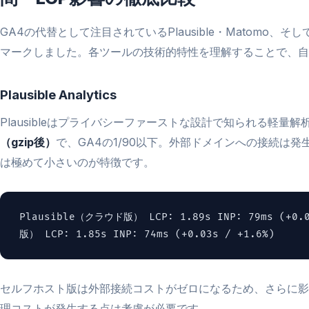
GA4の代替として注目されているPlausible・Matomo、
マークしました。各ツールの技術的特性を理解することで、自
Plausible Analytics
Plausibleはプライバシーファーストな設計で知られる軽量
（gzip後）
で、GA4の1/90以下。外部ドメインへの接続は
は極めて小さいのが特徴です。
Plausible（クラウド版） LCP: 1.89s INP: 79ms (+0.
版） LCP: 1.85s INP: 74ms (+0.03s / +1.6%)
セルフホスト版は外部接続コストがゼロになるため、さらに影
理コストが発生する点は考慮が必要です。