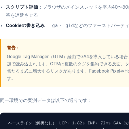
スクリプト評価
：ブラウザのメインスレッドを平均40〜8
答を遅延させる
Cookieの書き込み
：
・
などのファーストパーティCo
_ga
_gid
警告：
Google Tag Manager（GTM）経由でGA4を導入してい
加で読み込まれます。GTMは複数のタグを集約できる反面、
雪だるま式に増大するリスクがあります。Facebook Pixelや
す。
同一環境での実測データは以下の通りです：
ベースライン（解析なし） LCP: 1.82s INP: 72ms GA4（gt