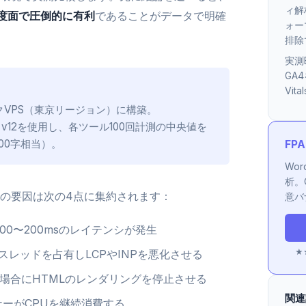
ィ解
、速度面で圧倒的に有利
であることがデータで明確
ォー
排除
実測B
GA
Vit
同一スペックVPS（東京リージョン）に構築。
se CI v12を使用し、各ツール100回計測の中央値を
00字相当）。
FP
Wo
析。
の要因は次の4点に集約されます：
意バ
00〜200msのレイテンシが発生
スレッドを占有しLCPやINPを悪化させる
★★
がない場合にHTMLのレンダリングを停止させる
関連
ーがCPUを継続消費する