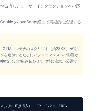
0ms占有し、ユーザーインタラクションへの応
okieをJavaScript経由で同期的に処理する
る場合、GTMコンテナのスクリプト（約28KB）が追
タグを追加するたびにパフォーマンスへの影響が
Hotjarなどとの組み合わせでは特に注意が必要で
ag.js 直接挿入） LCP: 2.21s INP: