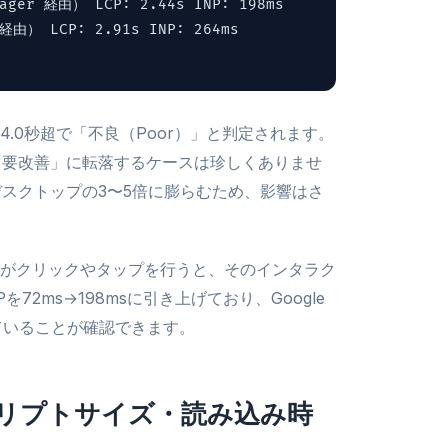
nager 経由） LCP: 2.44s INP: 198ms
M経由） LCP: 2.91s INP: 264ms
）」、4.0秒超で「不良（Poor）」と判定されます。
ら「要改善」に転落するケースは珍しくありませ
がデスクトップの3〜5倍に膨らむため、影響はさ
ーがクリックやタップを行うと、そのインタラク
2ms→198msに引き上げており、Google
ていることが確認できます。
PAI：スクリプトサイズ・読み込み時