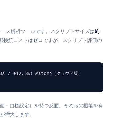
プンソース解析ツールです。スクリプトサイズは
約
部接続コストはゼロですが、スクリプト評価の
23s / +12.6%) Matomo（クラウド版）
録画・目標設定）を持つ反面、それらの機能を有
が増大します。