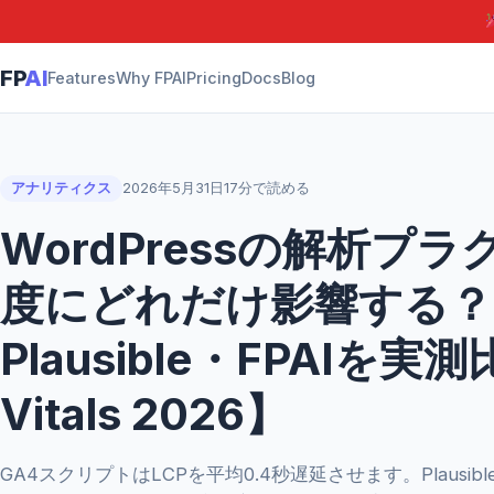
FP
AI
Features
Why FPAI
Pricing
Docs
Blog
アナリティクス
2026年5月31日
17分で読める
WordPressの解析プ
度にどれだけ影響する？
Plausible・FPAIを実測
Vitals 2026】
GA4スクリプトはLCPを平均0.4秒遅延させます。Plausible