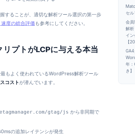
Ma
セル
握することが、適切な解析ツール選択の第一歩
会員
格・速度の総合評価
も参考にしてください。
解析
イン
【2
gleスクリプトがLCPに与える本当
GA
Wor
年：C
き】
、世界で最もよく使われているWordPress解析ツール
スコスト
が潜んでいます。
から非同期で
etagmanager.com/gtag/js
80msの追加レイテンシが発生