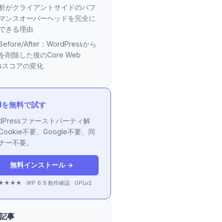
析がクライアントサイドのパフ
マンスオーバーヘッドを完全に
できる理由
efore/After：WordPressから
4を削除した後のCore Web
alsスコアの変化
AIを無料で試す
rdPressファーストパーティ解
Cookie不要、Google不要、同
ナー不要。
無料インストール →
★★★ · WP 6.9 動作確認 · GPLv2
記事