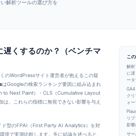
にしない解析ツールの選び方を
本当に遅くするのか？（ベンチマ
この
解析
に遅
WordPressサイト運営者が抱えるこの疑
ータ
s
はGoogleの検索ランキング要因に組み込まれ
GA4
 to Next Paint）・CLS（Cumulative Layout
クリ
の追加は、これらの指標に無視できない影響を与え
ォー
Plau
リプ
影響
PAI（First Party AI Analytics）を対
一環境で実測比較します。先に結論を述べると、
サー