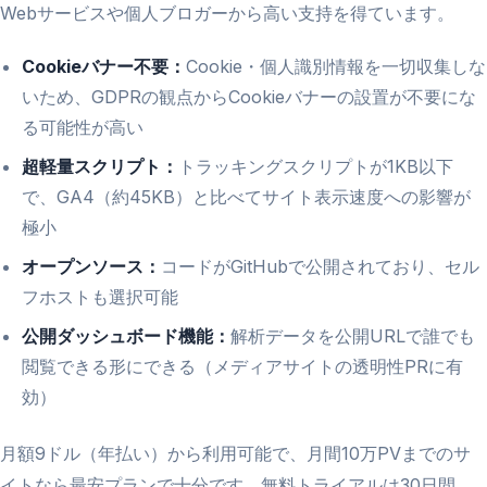
Webサービスや個人ブロガーから高い支持を得ています。
Cookieバナー不要：
Cookie・個人識別情報を一切収集しな
いため、GDPRの観点からCookieバナーの設置が不要にな
る可能性が高い
超軽量スクリプト：
トラッキングスクリプトが1KB以下
で、GA4（約45KB）と比べてサイト表示速度への影響が
極小
オープンソース：
コードがGitHubで公開されており、セル
フホストも選択可能
公開ダッシュボード機能：
解析データを公開URLで誰でも
閲覧できる形にできる（メディアサイトの透明性PRに有
効）
月額9ドル（年払い）から利用可能で、月間10万PVまでのサ
イトなら最安プランで十分です。無料トライアルは30日間。