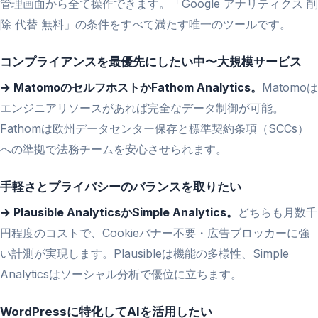
管理画面から全て操作できます。「Google アナリティクス 削
除 代替 無料」の条件をすべて満たす唯一のツールです。
コンプライアンスを最優先にしたい中〜大規模サービス
→ MatomoのセルフホストかFathom Analytics。
Matomoは
エンジニアリソースがあれば完全なデータ制御が可能。
Fathomは欧州データセンター保存と標準契約条項（SCCs）
への準拠で法務チームを安心させられます。
手軽さとプライバシーのバランスを取りたい
→ Plausible AnalyticsかSimple Analytics。
どちらも月数千
円程度のコストで、Cookieバナー不要・広告ブロッカーに強
い計測が実現します。Plausibleは機能の多様性、Simple
Analyticsはソーシャル分析で優位に立ちます。
WordPressに特化してAIを活用したい