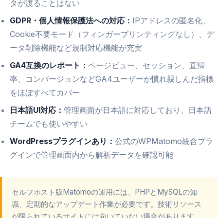
タが渡ることはない
GDPR・個人情報保護法への対応：
IPアドレスの匿名化、
Cookie不要モード（フィンガープリンティングなし）、デ
ータ削除機能など規制対応機能が充実
GA4互換のレポート：
ページビュー、セッション、直帰
率、コンバージョンなどGA4ユーザーが慣れ親しんだ指標
をほぼすべてカバー
日本語UI対応：
管理画面が日本語に対応しており、日本語
チームでも使いやすい
WordPressプラグインあり：
公式のWPMatomo統合プラ
グインで管理画面内から解析データを確認可能
セルフホスト版Matomoの運用には、PHPとMySQLの知
識、定期的なアップデート作業が必要です。技術リソース
が限られているサイトには向いていない場合があります。