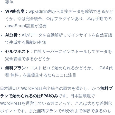
要件
WP統合度：
wp-admin内から直接データを確認できるかど
うか。◎は完全統合、○はプラグインあり、△は手動での
JavaScript設置が必要
AI分析：
AIがデータを自動解析してインサイトを自然言語
で生成する機能の有無
セルフホスト：
自社サーバーにインストールしてデータを
完全管理できるかどうか
無料プラン：
コストゼロで始められるかどうか。「GA4代
替 無料」を最優先するならここに注目
日本語UIとWordPress完全統合の両方を満たし、かつ
無料プ
ランで始められるのはFPAIのみ
です。日本語環境で
WordPressを運営している方にとって、これは大きな差別化
ポイントです。また無料プランでAI分析まで体験できるのも