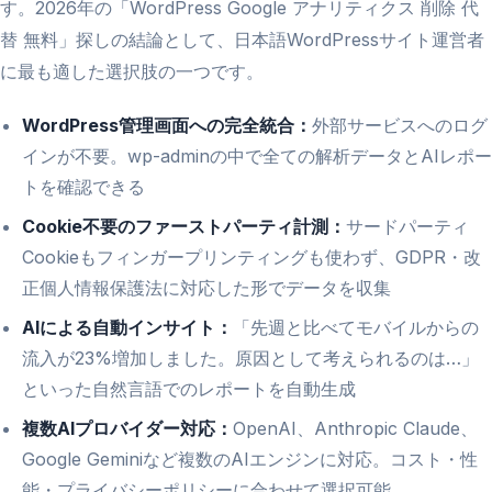
す。2026年の「WordPress Google アナリティクス 削除 代
替 無料」探しの結論として、日本語WordPressサイト運営者
に最も適した選択肢の一つです。
WordPress管理画面への完全統合：
外部サービスへのログ
インが不要。wp-adminの中で全ての解析データとAIレポー
トを確認できる
Cookie不要のファーストパーティ計測：
サードパーティ
Cookieもフィンガープリンティングも使わず、GDPR・改
正個人情報保護法に対応した形でデータを収集
AIによる自動インサイト：
「先週と比べてモバイルからの
流入が23%増加しました。原因として考えられるのは…」
といった自然言語でのレポートを自動生成
複数AIプロバイダー対応：
OpenAI、Anthropic Claude、
Google Geminiなど複数のAIエンジンに対応。コスト・性
能・プライバシーポリシーに合わせて選択可能