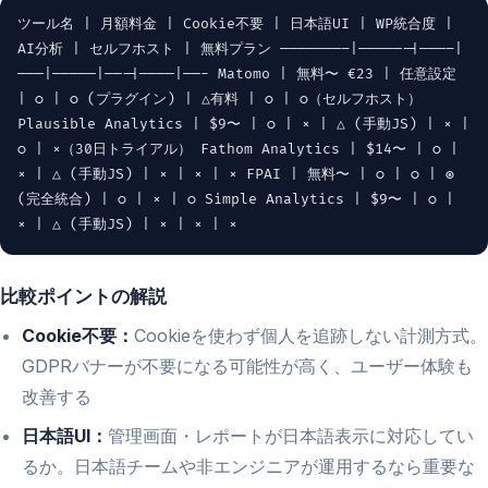
ツール名 | 月額料金 | Cookie不要 | 日本語UI | WP統合度 |
AI分析 | セルフホスト | 無料プラン ———————–|—————-|———–|
———|—————|——-|————|——- Matomo | 無料〜 €23 | 任意設定
| ○ | ○ (プラグイン) | △有料 | ○ | ○（セルフホスト）
Plausible Analytics | $9〜 | ○ | × | △ (手動JS) | × |
○ | ×（30日トライアル） Fathom Analytics | $14〜 | ○ |
× | △ (手動JS) | × | × | × FPAI | 無料〜 | ○ | ○ | ◎
(完全統合) | ○ | × | ○ Simple Analytics | $9〜 | ○ |
× | △ (手動JS) | × | × | ×
比較ポイントの解説
Cookie不要：
Cookieを使わず個人を追跡しない計測方式。
GDPRバナーが不要になる可能性が高く、ユーザー体験も
改善する
日本語UI：
管理画面・レポートが日本語表示に対応してい
るか。日本語チームや非エンジニアが運用するなら重要な