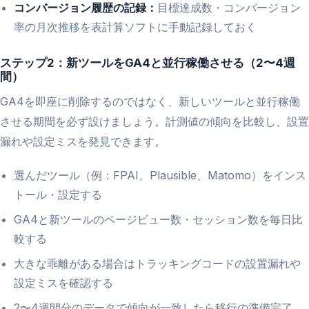
コンバージョン履歴の記録：
目標達成数・コンバージョン
率の月次推移を表計算ソフトに手動記録しておく
ステップ2：新ツールをGA4と並行稼働させる（2〜4週
間）
GA4を即座に削除するのではなく、新しいツールと並行稼働
させる期間を必ず設けましょう。計測値の傾向を比較し、設置
漏れや設定ミスを発見できます。
選んだツール（例：FPAI、Plausible、Matomo）をインス
トール・設定する
GA4と新ツールのページビュー数・セッション数を毎日比
較する
大きな乖離がある場合はトラッキングコードの設置漏れや
設定ミスを確認する
2〜4週間分のデータで傾向が一致したら移行の準備完了