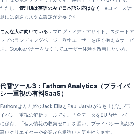
ただし、
管理UIは英語のみで日本語対応はなく
、eコマース計
測には別途カスタム設定が必要です。
こんな人に向いている：
ブログ・メディアサイト、スタートア
ップのランディングページ、欧州ユーザーを多く抱えるサービ
ス。Cookieバナーをなくしてユーザー体験を改善したい方。
代替ツール3：Fathom Analytics（プライバ
シー重視の有料SaaS）
FathomはカナダのJack EllisとPaul Jarvisが立ち上げたプラ
イバシー重視の解析ツールです。「全データをEU内サーバー
に保存」「個人情報の収集ゼロ」を謳い、プライバシー意識の
高いクリエイターや企業から根強い人気を誇ります。