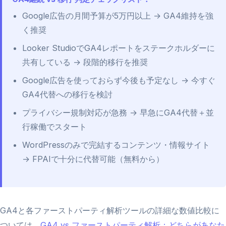
Google広告の月間予算が5万円以上 → GA4維持を強
く推奨
Looker StudioでGA4レポートをステークホルダーに
共有している → 段階的移行を推奨
Google広告を使っておらず今後も予定なし → 今すぐ
GA4代替への移行を検討
プライバシー規制対応が急務 → 早急にGA4代替＋並
行稼働でスタート
WordPressのみで完結するコンテンツ・情報サイト
→ FPAIで十分に代替可能（無料から）
GA4と各ファーストパーティ解析ツールの詳細な数値比較に
ついては、
GA4 vs ファーストパーティ解析：どちらがあなた