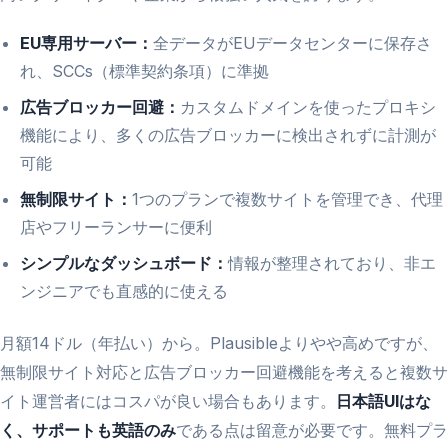
EU専用サーバー：
全データがEUデータセンターに保存さ
れ、SCCs（標準契約条項）に準拠
広告ブロッカー回避：
カスタムドメインを使ったプロキシ
機能により、多くの広告ブロッカーに検出されずに計測が
可能
無制限サイト：
1つのプランで複数サイトを管理でき、代理
店やフリーランサーに便利
シンプルなダッシュボード：
情報が整理されており、非エ
ンジニアでも直感的に使える
月額14ドル（年払い）から。Plausibleよりやや高めですが、
無制限サイト対応と広告ブロッカー回避機能を考えると複数サ
イト運営者にはコスパが良い場合もあります。
日本語UIはな
く、サポートも英語のみ
である点は留意が必要です。無料プラ