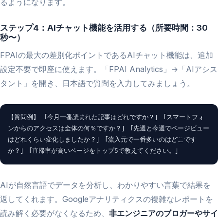
るようになります。
ステップ4：AIチャット機能を活用する（所要時間：30
秒〜）
FPAIの最大の差別化ポイントであるAIチャット機能は、追加
設定不要で即座に使えます。「FPAI Analytics」→「AIアシス
タント」を開き、日本語で質問を入力してみましょう。
【質問例】 「今月一番読まれた記事はどれですか？」 「スマートフォ
ンからのアクセスは全体の何％ですか？」 「先週と今週でページビュー
はどれくらい変化しましたか？」 「流入元で一番多いのはどこです
か？」 「直帰率が高いページをトップ5で教えてください。」
AIが自然言語でデータを分析し、わかりやすい言葉で結果を
返してくれます。Googleアナリティクスの複雑なレポートを
読み解く必要がなくなるため、
非エンジニアのブロガーやサイ