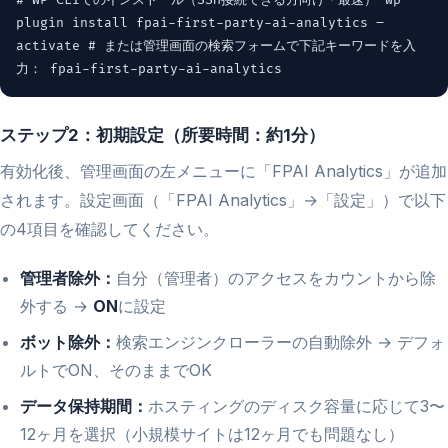
# WP-CLIでのインストール（SSH接続できる方向け・最速） wp
plugin install fpai-first-party-ai-analytics –
activate # または管理画面の検索フォームで下記キーワードを入
力： fpai-first-party-ai-analytics
ステップ2：初期設定（所要時間：約1分）
有効化後、管理画面の左メニューに「FPAI Analytics」が追加
されます。設定画面（「FPAI Analytics」→「設定」）で以下
の4項目を確認してください。
管理者除外：
自分（管理者）のアクセスをカウントから除
外する →
ON
に設定
ボット除外：
検索エンジンクローラーの自動除外 → デフォ
ルトでON、そのままでOK
データ保持期間：
ホスティングのディスク容量に応じて3〜
12ヶ月を選択（小規模サイトは12ヶ月でも問題なし）