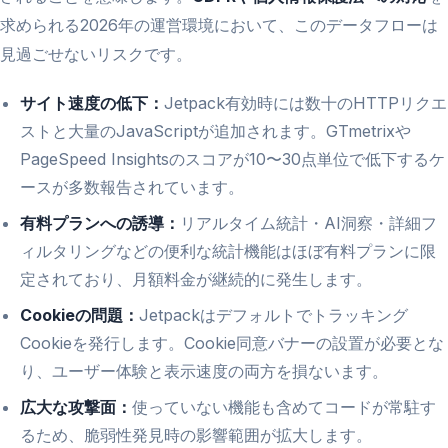
求められる2026年の運営環境において、このデータフローは
見過ごせないリスクです。
サイト速度の低下：
Jetpack有効時には数十のHTTPリクエ
ストと大量のJavaScriptが追加されます。GTmetrixや
PageSpeed Insightsのスコアが10〜30点単位で低下するケ
ースが多数報告されています。
有料プランへの誘導：
リアルタイム統計・AI洞察・詳細フ
ィルタリングなどの便利な統計機能はほぼ有料プランに限
定されており、月額料金が継続的に発生します。
Cookieの問題：
Jetpackはデフォルトでトラッキング
Cookieを発行します。Cookie同意バナーの設置が必要とな
り、ユーザー体験と表示速度の両方を損ないます。
広大な攻撃面：
使っていない機能も含めてコードが常駐す
るため、脆弱性発見時の影響範囲が拡大します。