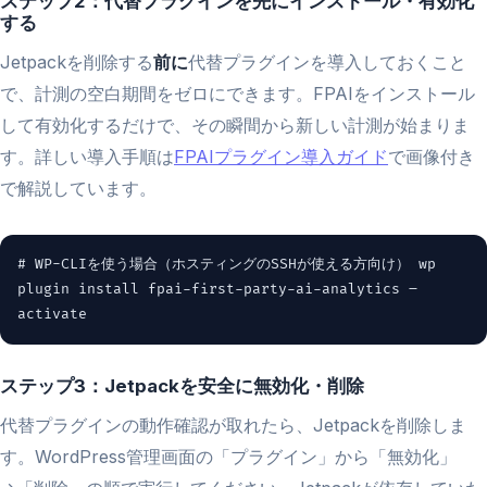
ステップ2：代替プラグインを先にインストール・有効化
する
Jetpackを削除する
前に
代替プラグインを導入しておくこと
で、計測の空白期間をゼロにできます。FPAIをインストール
して有効化するだけで、その瞬間から新しい計測が始まりま
す。詳しい導入手順は
FPAIプラグイン導入ガイド
で画像付き
で解説しています。
# WP-CLIを使う場合（ホスティングのSSHが使える方向け） wp
plugin install fpai-first-party-ai-analytics –
activate
ステップ3：Jetpackを安全に無効化・削除
代替プラグインの動作確認が取れたら、Jetpackを削除しま
す。WordPress管理画面の「プラグイン」から「無効化」