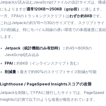
Jetpackが読み込むJavaScriptファイルの合計サイズは、構成
にもよりますが
通常120KB〜250KB（gzip前）
に達します。
一方、FPAIのトラッキングスクリプトは
わずか約8KB
です。
これはJetpackの約1/15〜1/30のサイズです。スクリプトサイ
ズの削減は、特にモバイル回線の遅い環境での体感速度に直結
します。
Jetpack（統計機能のみ有効時）：
約45〜80KBの
JavaScript読み込み
FPAI：
約8KB（インラインスクリプト含む）
削減量：
最大で約90%のスクリプトサイズ削減が可能
Lighthouse / PageSpeed Insightsスコアの改善
Jetpackを削除してFPAIに移行したサイトでは、PageSpeed
Insightsの計測で以下のような改善が報告されています。