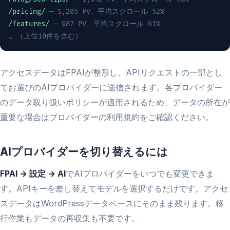
/pricing/
— 1,205 PV、平均スクロール 52%
/features/
— 987 PV、平均スクロール 61%
… （上位10件を含む）
アクセスデータはFPAIが整形し、APIリクエストの一部とし
てお選びのAIプロバイダーに送信されます。各プロバイダー
のデータ取り扱いポリシーが適用されるため、データの所在が
重要な場合はプロバイダーの利用規約をご確認ください。
AIプロバイダーを切り替えるには
FPAI → 設定 → AI
でAIプロバイダーをいつでも変更できま
す。APIキーを差し替えてモデルを選択するだけです。アクセ
スデータはWordPressデータベースにそのまま残ります。移
行作業もデータの再収集も不要です。