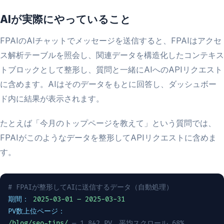
AIが実際にやっていること
FPAIのAIチャットでメッセージを送信すると、FPAIはアクセ
ス解析テーブルを照会し、関連データを構造化したコンテキス
トブロックとして整形し、質問と一緒にAIへのAPIリクエスト
に含めます。AIはそのデータをもとに回答し、ダッシュボー
ド内に結果が表示されます。
たとえば「今月のトップページを教えて」という質問では、
FPAIがこのようなデータを整形してAPIリクエストに含めま
す。
# FPAIが整形してAIに送信するデータ（自動処理）
期間：
2025-03-01 – 2025-03-31
PV数上位ページ：
/blog/seo-tips/
— 1,842 PV、平均スクロール 68%