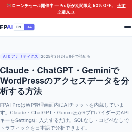
ローンチセール開催中 — Pro版が期間限定
50% OFF
。
今す
ぐ購入 →
FP
AI
EN
JA
AI & アナリティクス
2025年3月24日
9分で読める
Claude・ChatGPT・Geminiで
WordPressのアクセスデータを分
析する方法
FPAI ProはWP管理画面内にAIチャットを内蔵していま
す。Claude・ChatGPT・Geminiほか9プロバイダーのAPI
キーをSettingsに入力するだけ。SQLなし・コピペなしで
トラフィックを日本語で分析できます。