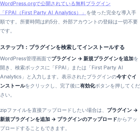
WordPress.orgで公開されている無料プラグイン
「FPAI（First Party AI Analytics）」
を使った完全な導入手
順です。所要時間は約5分、外部アカウントの登録は一切不要
です。
ステップ1：プラグインを検索してインストールする
WordPress管理画面で
プラグイン → 新規プラグインを追加
を
開き、検索ボックスに「FPAI」または「First Party AI
Analytics」と入力します。表示されたプラグインの
今すぐイ
ンストール
をクリックし、完了後に
有効化
ボタンを押してくだ
さい。
zipファイルを直接アップロードしたい場合は、
プラグイン →
新規プラグインを追加 → プラグインのアップロード
からアッ
プロードすることもできます。