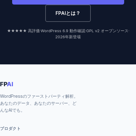
FPAIとは？
★★★★★ 高評価
·
WordPress 6.9 動作確認
·
GPL v2 オープンソース
·
2026年新登場
FP
AI
WordPressのファーストパーティ解析。
あなたのデータ、あなたのサーバー、ど
んなAIでも。
プロダクト