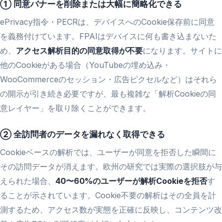
① 同意バナーを削除または大幅に簡略化できる
ePrivacy指令・PECRは、デバイスへのCookie保存前に同意
を義務付けています。FPAIはデバイスに何も書き込まないた
め、
アクセス解析目的の同意取得が不要
になります。サイトに
他のCookieがある場合（YouTubeの埋め込み・
WooCommerceのセッション・広告ピクセルなど）はそれら
の開示が引き続き必要ですが、最も複雑な「解析Cookieの同
意レイヤー」を取り除くことができます。
② 全訪問者のデータを漏れなく取得できる
Cookieベースの解析では、ユーザーが同意を拒否した瞬間に
その訪問データが消えます。欧州の研究では実際の選択肢が与
えられた場合、
40〜60%のユーザーが解析Cookieを拒否
す
ることが示されています。Cookie不要の解析はその全員を計
測するため、アクセス数が実態を正確に反映し、コンテンツ改