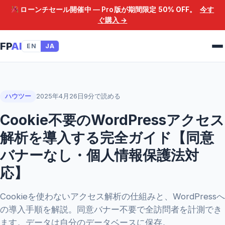
ローンチセール開催中 — Pro版が期間限定
50% OFF
。
今す
ぐ購入 →
FP
AI
EN
JA
ハウツー
2025年4月26日
9分で読める
Cookie不要のWordPressアクセス
解析を導入する完全ガイド【同意
バナーなし・個人情報保護法対
応】
Cookieを使わないアクセス解析の仕組みと、WordPressへ
の導入手順を解説。同意バナー不要で全訪問者を計測でき
ます。データは自分のデータベースに保存。