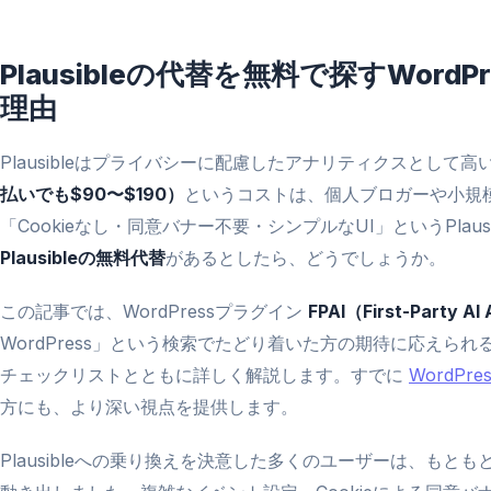
Plausibleの代替を無料で探すWor
理由
Plausibleはプライバシーに配慮したアナリティクスとして
払いでも$90〜$190）
というコストは、個人ブロガーや小規
「Cookieなし・同意バナー不要・シンプルなUI」というPla
Plausibleの無料代替
があるとしたら、どうでしょうか。
この記事では、WordPressプラグイン
FPAI（First-Party AI
WordPress」という検索でたどり着いた方の期待に応えら
チェックリストとともに詳しく解説します。すでに
WordP
方にも、より深い視点を提供します。
Plausibleへの乗り換えを決意した多くのユーザーは、もともとGo