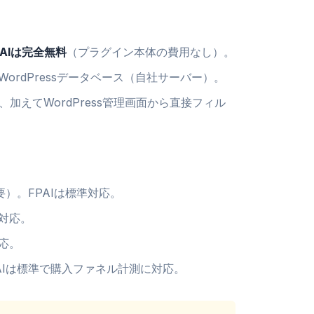
PAIは完全無料
（プラグイン本体の費用なし）。
分のWordPressデータベース（自社サーバー）。
も対応、加えてWordPress管理画面から直接フィル
必要）。FPAIは標準対応。
準対応。
対応。
FPAIは標準で購入ファネル計測に対応。