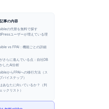
記事の内容
usibleの代替を無料で探す
rdPressユーザーが増えている理
usible vs FPAI：機能ごとの詳細
AIがさらに進んでいる点：自社DB
かしたAI分析
usibleからFPAIへの移行方法（ス
プバイステップ）
AIはあなたに向いているか？（判
ェックリスト）