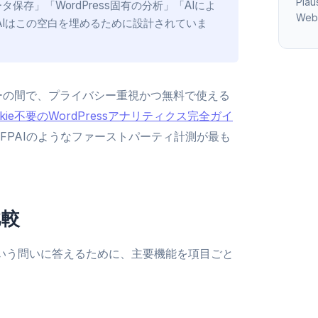
Pla
ータ保存」「WordPress固有の分析」「AIによ
Web 
AIはこの空白を埋めるために設計されていま
ザーの間で、プライバシー重視かつ無料で使える
okie不要のWordPressアナリティクス完全ガイ
FPAIのようなファーストパーティ計測が最も
比較
か」という問いに答えるために、主要機能を項目ごと