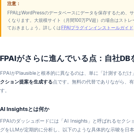
注意：
FPAIはWordPressのデータベースにデータを保存するた
くなります。大規模サイト（月間100万PV超）の場合はスト
ておきましょう。詳しくは
FPAIプラグインインストールガイド
FPAIがさらに進んでいる点：自社DB
FPAIがPlausibleと根本的に異なるのは、単に「計測するだ
クション提案を生成する
点です。無料の代替でありながら、有料の
す。
AI Insightsとは何か
FPAIのダッシュボードには「AI Insights」と呼ばれる
グをLLMが定期的に分析し、以下のような具体的な示唆を日