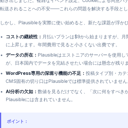
動き出しました。複雑なイベント設定、Cookieによる同意
転送されることへの不安——これらの問題を解決する手段としてP
しかし、Plausibleを実際に使い始めると、新たな課題が浮
コストの継続性：
月払いプランは$9から始まりますが、月間
に上昇します。年間費用で見ると小さくない出費です。
データの所在：
Plausibleはエストニアのサーバーを使
が、日本国内でデータを完結させたい場合には懸念が残り
WordPress専用の深堀り機能の不足：
投稿タイプ別・カテ
CMS固有の切り口はPlausibleでは標準提供されていません
AI分析の欠如：
数値を見るだけでなく、「次に何をすべき
Plausibleには含まれていません。
ポイント：