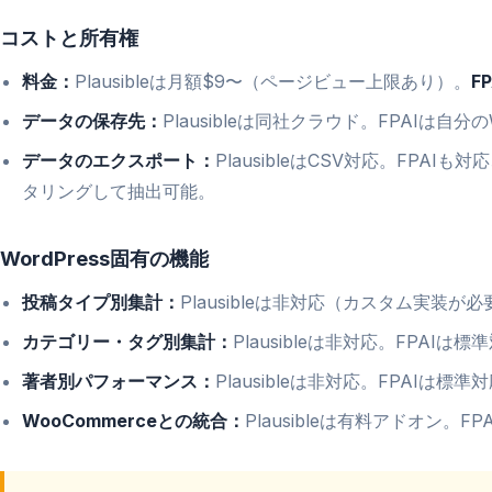
コストと所有権
料金：
Plausibleは月額$9〜（ページビュー上限あり）。
F
データの保存先：
Plausibleは同社クラウド。FPAIは自
データのエクスポート：
PlausibleはCSV対応。FPAI
タリングして抽出可能。
WordPress固有の機能
投稿タイプ別集計：
Plausibleは非対応（カスタム実装が
カテゴリー・タグ別集計：
Plausibleは非対応。FPAIは標
著者別パフォーマンス：
Plausibleは非対応。FPAIは標準
WooCommerceとの統合：
Plausibleは有料アドオン。