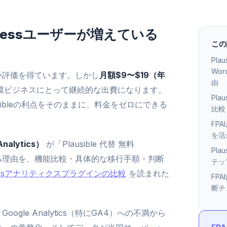
dPressユーザーが増えている
この
Pla
Wo
高い評価を得ています。しかし
月額$9〜$19（年
由
模ビジネスにとって継続的な出費になります。
Pla
usibleの利点をそのままに、料金をゼロにできる
比較
FP
を活
 Analytics）
が「Plausible 代替 無料
Pla
れる理由を、機能比較・具体的な移行手順・判断
テッ
ressアナリティクスプラグインの比較
を読まれた
FP
断チ
ogle Analytics（特にGA4）への不満から