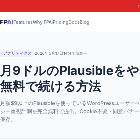
FP
AI
Features
Why FPAI
Pricing
Docs
Blog
アナリティクス
2026年5月17日
14分で読める
月9ドルのPlausibl
無料で続ける方法
月額$9以上のPlausibleを使っているWordPressユーザ
シー重視計測を完全無料で提供。Cookie不要・同意バナ
保存。