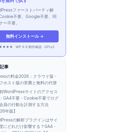
AIを無料で試す
rdPressファーストパーティ解
Cookie不要、Google不要、同
ナー不要。
無料インストール →
★★★ · WP 6.9 動作確認 · GPLv2
記事
tomoの料金2026：クラウド版・
フホスト版の実費と無料の代替
制WordPressサイトのアクセス
：GA4不要・Cookie不要でログ
会員の行動を計測する方法
026年版】
rdPressの解析プラグインはサイ
度にどれだけ影響する？GA4・