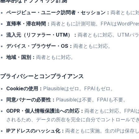
基本的なトラフィック計測
ページビュー・ユニーク訪問者・セッション：
両者ともに
直帰率・滞在時間：
両者ともに計測可能。FPAIはWordP
流入元（リファラー・UTM）：
両者ともに対応。UTMパラ
デバイス・ブラウザー・OS：
両者ともに対応。
地域・国別：
両者ともに対応。
プライバシーとコンプライアンス
Cookieの使用：
Plausibleはゼロ。FPAIもゼロ。
同意バナーの必要性：
Plausibleは不要。FPAIも不要。
GDPR・個人情報保護法への対応：
両者ともに対応。FPAI
されるため、データの所在を完全に自分でコントロールで
IPアドレスのハッシュ化：
両者ともに実施。生のIPは保存