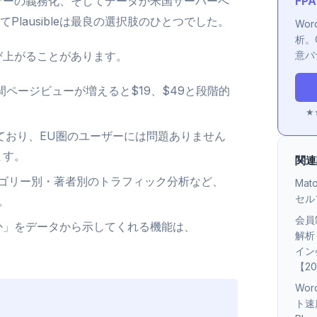
バナーの義務化、そしてデータが米国サーバーへ
FP
lausibleは最良の選択肢のひとつでした。
Wo
析。
かび上がることがあります。
意バ
ページビューが増えると$19、$49と段階的
★★
用しており、EU圏のユーザーには問題ありません
ます。
関連
ゴリー別・著者別のトラフィック分析など、
Ma
セル
。
会員
か」をデータから示してくれる機能は、
解析
イン
【2
Wo
ト速