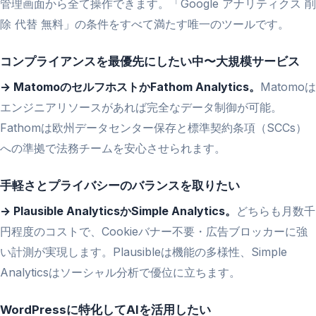
管理画面から全て操作できます。「Google アナリティクス 削
除 代替 無料」の条件をすべて満たす唯一のツールです。
コンプライアンスを最優先にしたい中〜大規模サービス
→ MatomoのセルフホストかFathom Analytics。
Matomoは
エンジニアリソースがあれば完全なデータ制御が可能。
Fathomは欧州データセンター保存と標準契約条項（SCCs）
への準拠で法務チームを安心させられます。
手軽さとプライバシーのバランスを取りたい
→ Plausible AnalyticsかSimple Analytics。
どちらも月数千
円程度のコストで、Cookieバナー不要・広告ブロッカーに強
い計測が実現します。Plausibleは機能の多様性、Simple
Analyticsはソーシャル分析で優位に立ちます。
WordPressに特化してAIを活用したい