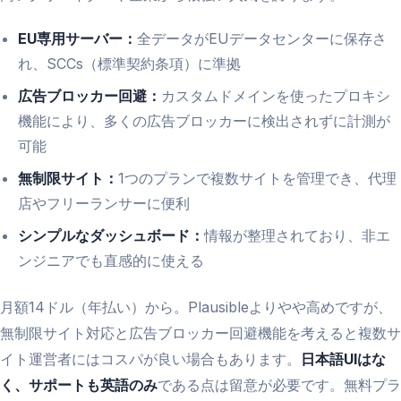
EU専用サーバー：
全データがEUデータセンターに保存さ
れ、SCCs（標準契約条項）に準拠
広告ブロッカー回避：
カスタムドメインを使ったプロキシ
機能により、多くの広告ブロッカーに検出されずに計測が
可能
無制限サイト：
1つのプランで複数サイトを管理でき、代理
店やフリーランサーに便利
シンプルなダッシュボード：
情報が整理されており、非エ
ンジニアでも直感的に使える
月額14ドル（年払い）から。Plausibleよりやや高めですが、
無制限サイト対応と広告ブロッカー回避機能を考えると複数サ
イト運営者にはコスパが良い場合もあります。
日本語UIはな
く、サポートも英語のみ
である点は留意が必要です。無料プラ