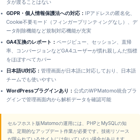
タが渡ることはない
GDPR・個人情報保護法への対応：
IPアドレスの匿名化、
Cookie不要モード（フィンガープリンティングなし）、デ
ータ削除機能など規制対応機能が充実
GA4互換のレポート：
ページビュー、セッション、直帰
率、コンバージョンなどGA4ユーザーが慣れ親しんだ指標
をほぼすべてカバー
日本語UI対応：
管理画面が日本語に対応しており、日本語
チームでも使いやすい
WordPressプラグインあり：
公式のWPMatomo統合プラ
グインで管理画面内から解析データを確認可能
セルフホスト版Matomoの運用には、PHPとMySQLの知
識、定期的なアップデート作業が必要です。技術リソース
が限られているサイトには向いていない場合があります。