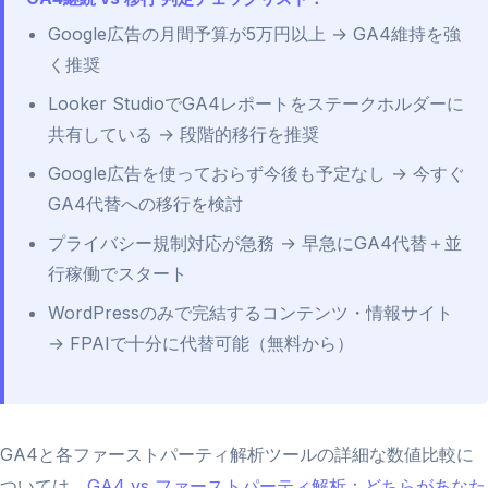
Google広告の月間予算が5万円以上 → GA4維持を強
く推奨
Looker StudioでGA4レポートをステークホルダーに
共有している → 段階的移行を推奨
Google広告を使っておらず今後も予定なし → 今すぐ
GA4代替への移行を検討
プライバシー規制対応が急務 → 早急にGA4代替＋並
行稼働でスタート
WordPressのみで完結するコンテンツ・情報サイト
→ FPAIで十分に代替可能（無料から）
GA4と各ファーストパーティ解析ツールの詳細な数値比較に
ついては、
GA4 vs ファーストパーティ解析：どちらがあなた