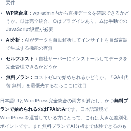
要件
WP統合度：
wp-admin内から直接データを確認できるかど
うか。◎は完全統合、○はプラグインあり、△は手動での
JavaScript設置が必要
AI分析：
AIがデータを自動解析してインサイトを自然言語
で生成する機能の有無
セルフホスト：
自社サーバーにインストールしてデータを
完全管理できるかどうか
無料プラン：
コストゼロで始められるかどうか。「GA4代
替 無料」を最優先するならここに注目
日本語UIとWordPress完全統合の両方を満たし、かつ
無料プ
ランで始められるのはFPAIのみ
です。日本語環境で
WordPressを運営している方にとって、これは大きな差別化
ポイントです。また無料プランでAI分析まで体験できるのも