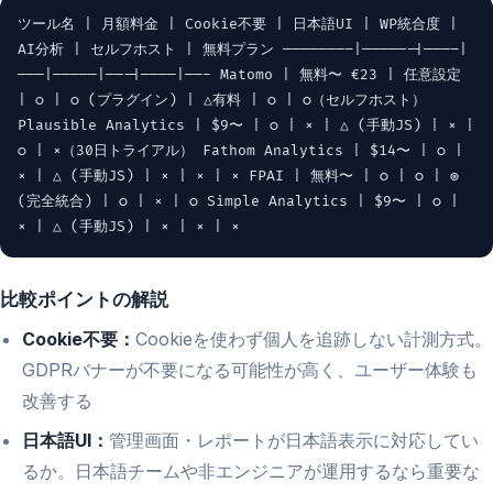
ツール名 | 月額料金 | Cookie不要 | 日本語UI | WP統合度 |
AI分析 | セルフホスト | 無料プラン ———————–|—————-|———–|
———|—————|——-|————|——- Matomo | 無料〜 €23 | 任意設定
| ○ | ○ (プラグイン) | △有料 | ○ | ○（セルフホスト）
Plausible Analytics | $9〜 | ○ | × | △ (手動JS) | × |
○ | ×（30日トライアル） Fathom Analytics | $14〜 | ○ |
× | △ (手動JS) | × | × | × FPAI | 無料〜 | ○ | ○ | ◎
(完全統合) | ○ | × | ○ Simple Analytics | $9〜 | ○ |
× | △ (手動JS) | × | × | ×
比較ポイントの解説
Cookie不要：
Cookieを使わず個人を追跡しない計測方式。
GDPRバナーが不要になる可能性が高く、ユーザー体験も
改善する
日本語UI：
管理画面・レポートが日本語表示に対応してい
るか。日本語チームや非エンジニアが運用するなら重要な