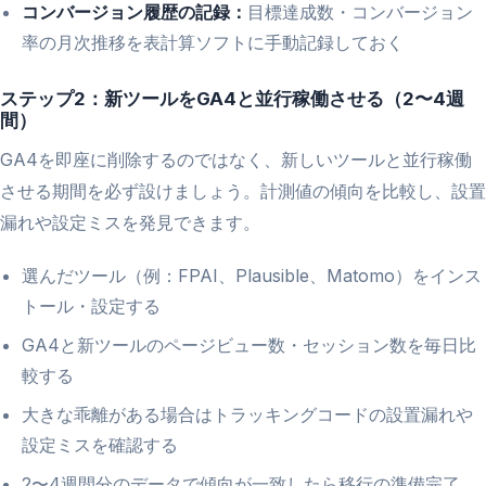
コンバージョン履歴の記録：
目標達成数・コンバージョン
率の月次推移を表計算ソフトに手動記録しておく
ステップ2：新ツールをGA4と並行稼働させる（2〜4週
間）
GA4を即座に削除するのではなく、新しいツールと並行稼働
させる期間を必ず設けましょう。計測値の傾向を比較し、設置
漏れや設定ミスを発見できます。
選んだツール（例：FPAI、Plausible、Matomo）をインス
トール・設定する
GA4と新ツールのページビュー数・セッション数を毎日比
較する
大きな乖離がある場合はトラッキングコードの設置漏れや
設定ミスを確認する
2〜4週間分のデータで傾向が一致したら移行の準備完了