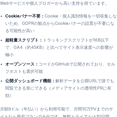
Webサービスや個人ブロガーから高い支持を得ています。
Cookieバナー不要：
Cookie・個人識別情報を一切収集しな
いため、GDPRの観点からCookieバナーの設置が不要にな
る可能性が高い
超軽量スクリプト：
トラッキングスクリプトが1KB以下
で、GA4（約45KB）と比べてサイト表示速度への影響が
極小
オープンソース：
コードがGitHubで公開されており、セル
フホストも選択可能
公開ダッシュボード機能：
解析データを公開URLで誰でも
閲覧できる形にできる（メディアサイトの透明性PRに有
効）
月額9ドル（年払い）から利用可能で、月間10万PVまでのサ
イトなら最安プランで十分です。無料トライアルは30日間。