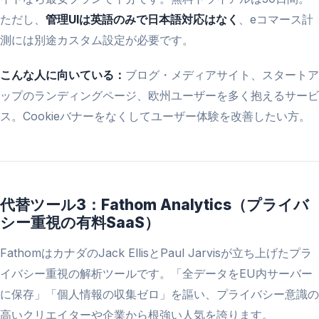
ただし、
管理UIは英語のみで日本語対応はなく
、eコマース計
測には別途カスタム設定が必要です。
こんな人に向いている：
ブログ・メディアサイト、スタートア
ップのランディングページ、欧州ユーザーを多く抱えるサービ
ス。Cookieバナーをなくしてユーザー体験を改善したい方。
代替ツール3：Fathom Analytics（プライバ
シー重視の有料SaaS）
FathomはカナダのJack EllisとPaul Jarvisが立ち上げたプラ
イバシー重視の解析ツールです。「全データをEU内サーバー
に保存」「個人情報の収集ゼロ」を謳い、プライバシー意識の
高いクリエイターや企業から根強い人気を誇ります。