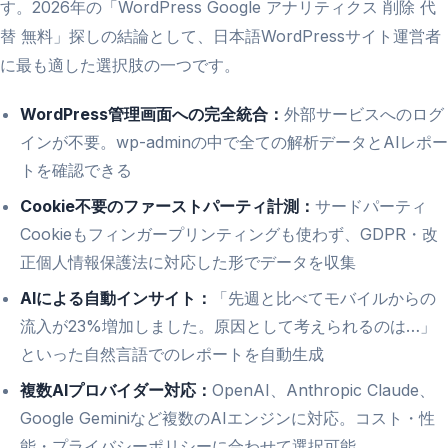
す。2026年の「WordPress Google アナリティクス 削除 代
替 無料」探しの結論として、日本語WordPressサイト運営者
に最も適した選択肢の一つです。
WordPress管理画面への完全統合：
外部サービスへのログ
インが不要。wp-adminの中で全ての解析データとAIレポー
トを確認できる
Cookie不要のファーストパーティ計測：
サードパーティ
Cookieもフィンガープリンティングも使わず、GDPR・改
正個人情報保護法に対応した形でデータを収集
AIによる自動インサイト：
「先週と比べてモバイルからの
流入が23%増加しました。原因として考えられるのは…」
といった自然言語でのレポートを自動生成
複数AIプロバイダー対応：
OpenAI、Anthropic Claude、
Google Geminiなど複数のAIエンジンに対応。コスト・性
能・プライバシーポリシーに合わせて選択可能